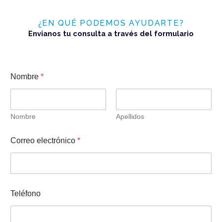
¿EN QUÉ PODEMOS AYUDARTE?
Envianos tu consulta a través del formulario
Nombre
*
Nombre
Apellidos
C
Correo electrónico
*
o
m
e
n
t
a
Teléfono
r
i
o