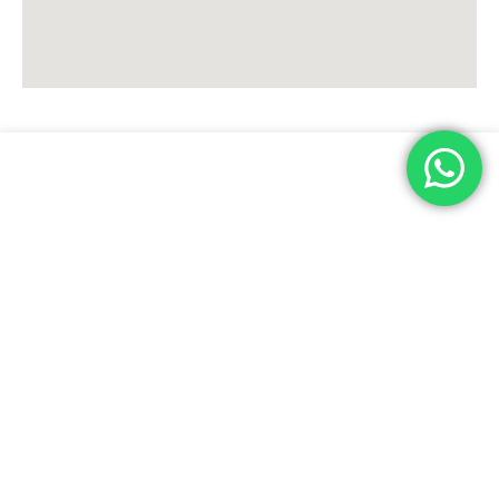
Visitanos
Dirección:
Além 874, 1° Piso - Paraná, E. Ríos
Horario de atención:
lunes a viernes de 9 a 17 hs.